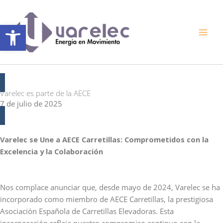
Ir
al
Abrir barra de herramientas
contenido
Varelec es parte de la AECE
7 de julio de 2025
Varelec se Une a AECE Carretillas: Comprometidos con la
Excelencia y la Colaboración
Nos complace anunciar que, desde mayo de 2024, Varelec se ha
incorporado como miembro de AECE Carretillas, la prestigiosa
Asociación Española de Carretillas Elevadoras. Esta
incorporación refleja nuestro compromiso continuo con la