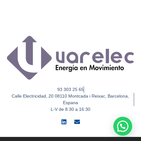
93 303 25 65
Calle Electricidad, 20 08110 Montcada i Reixac, Barcelona,
Espana
L-V de 8:30 a 16:30
L
E
i
n
n
v
k
e