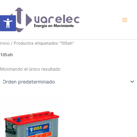
Ir
al
Abrir barra de herramientas
contenido
Inicio
/ Productos etiquetados “105ah”
105ah
Mostrando el único resultado