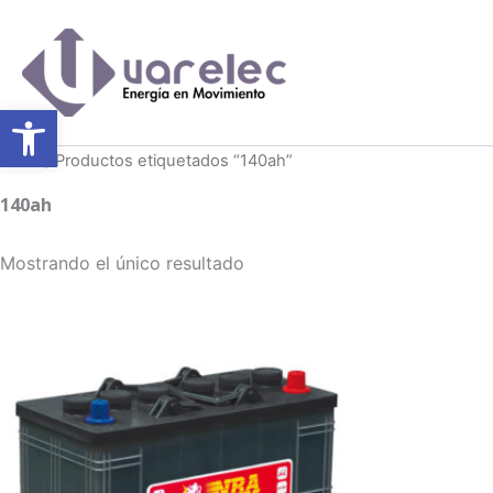
Ir
al
contenido
Abrir barra de herramientas
Inicio
/ Productos etiquetados “140ah”
140ah
Mostrando el único resultado