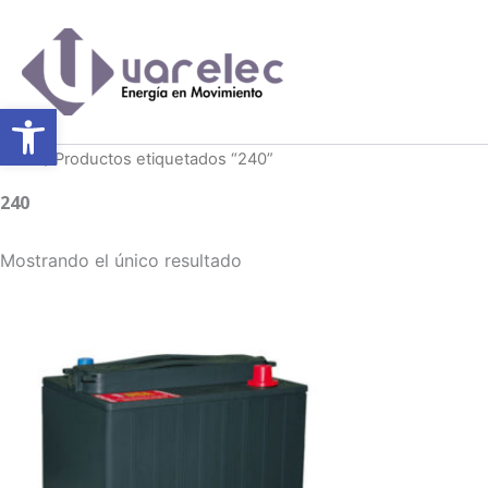
Ir
al
contenido
Abrir barra de herramientas
Inicio
/ Productos etiquetados “240”
240
Mostrando el único resultado