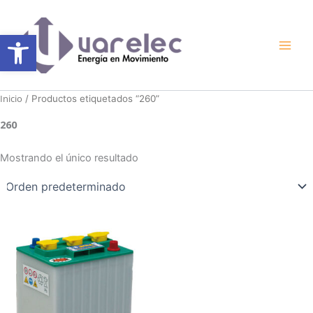
Ir
al
Abrir barra de herramientas
contenido
Inicio
/ Productos etiquetados “260”
260
Mostrando el único resultado