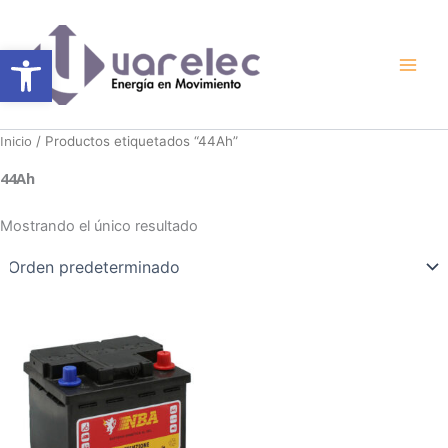
Ir
al
Abrir barra de herramientas
contenido
Inicio
/ Productos etiquetados “44Ah”
44Ah
Mostrando el único resultado