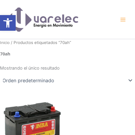
Ir
al
Abrir barra de herramientas
contenido
Inicio
/ Productos etiquetados “70ah”
70ah
Mostrando el único resultado