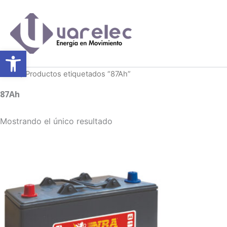
Ir
al
contenido
Abrir barra de herramientas
Inicio
/ Productos etiquetados “87Ah”
87Ah
Mostrando el único resultado