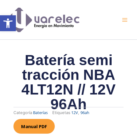
Ir
al
Abrir barra de herramientas
contenido
Batería semi
tracción NBA
4LT12N // 12V
96Ah
Baterías
12V
96ah
Categoría
Etiquetas
,
Manual PDF