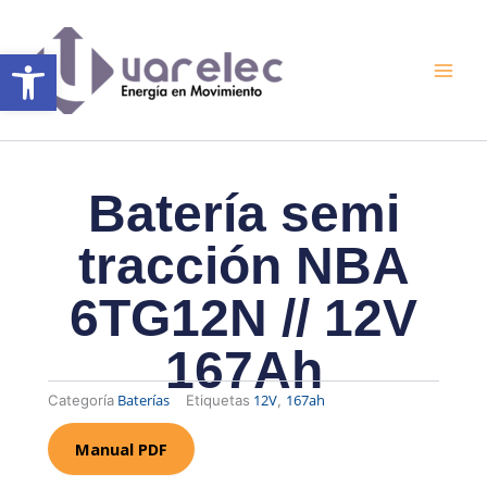
Ir
al
Abrir barra de herramientas
contenido
Batería semi
tracción NBA
6TG12N // 12V
167Ah
Baterías
12V
167ah
Categoría
Etiquetas
,
Manual PDF