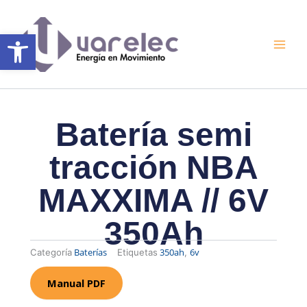
Ir
al
Abrir barra de herramientas
contenido
Batería semi
tracción NBA
MAXXIMA // 6V
350Ah
Baterías
350ah
6v
Categoría
Etiquetas
,
Manual PDF