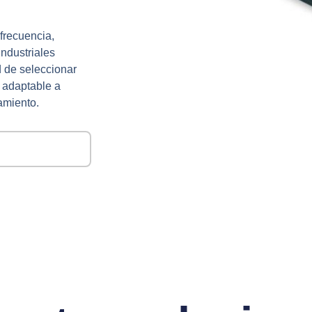
frecuencia,
industriales
d de seleccionar
l adaptable a
amiento.