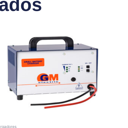
nados
rgadores