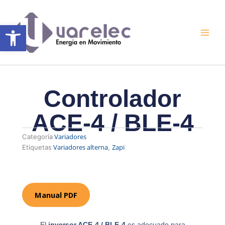
Ir
al
Abrir barra de herramientas
contenido
Controlador
ACE-4 / BLE-4
Variadores
Categoría
Variadores alterna
Zapi
Etiquetas
,
Manual PDF
El
inversor ACE-4 / BLE-4
es adecuado para