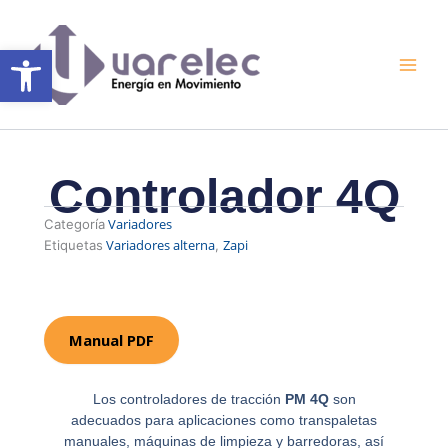
Ir
al
Abrir barra de herramientas
contenido
Controlador 4Q
Variadores
Categoría
Variadores alterna
Zapi
Etiquetas
,
Manual PDF
Los controladores de tracción
PM 4Q
son
adecuados para aplicaciones como transpaletas
manuales, máquinas de limpieza y barredoras, así