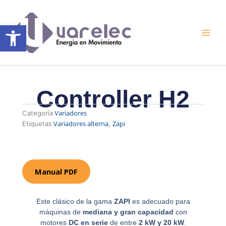
Ir
al
Abrir barra de herramientas
contenido
Controller H2
Variadores
Categoría
Variadores alterna
Zapi
Etiquetas
,
Manual PDF
Este clásico de la gama
ZAPI
es adecuado para
máquinas de
mediana y gran capacidad
con
motores
DC en serie
de entre
2 kW y 20 kW
.