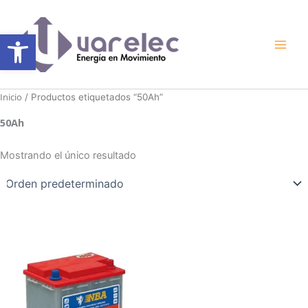
Ir
al
Abrir barra de herramientas
contenido
Inicio
/ Productos etiquetados “50Ah”
50Ah
Mostrando el único resultado