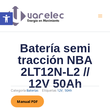
Ir
al
Abrir barra de herramientas
contenido
Batería semi
tracción NBA
2LT12N-L2 //
12V 50Ah
Baterías
12V
50Ah
Categoría
Etiquetas
,
Manual PDF