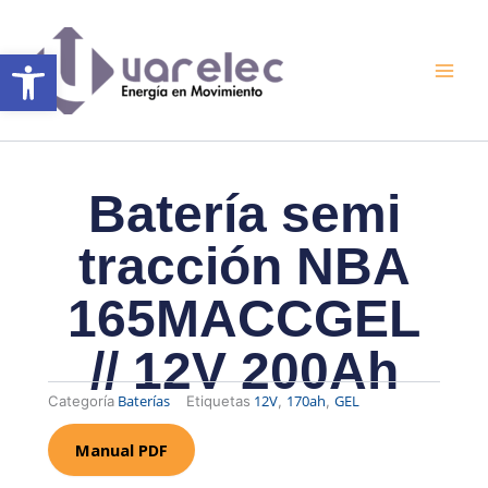
Ir
al
Abrir barra de herramientas
contenido
Batería semi
tracción NBA
165MACCGEL
// 12V 200Ah
Baterías
12V
170ah
GEL
Categoría
Etiquetas
,
,
Manual PDF