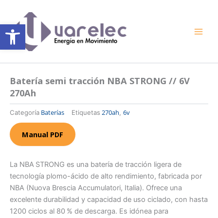
Ir
al
Abrir barra de herramientas
contenido
Batería semi tracción NBA STRONG // 6V
270Ah
Baterías
270ah
6v
Categoría
Etiquetas
,
Manual PDF
La NBA STRONG es una batería de tracción ligera de
tecnología plomo-ácido de alto rendimiento, fabricada por
NBA (Nuova Brescia Accumulatori, Italia). Ofrece una
excelente durabilidad y capacidad de uso ciclado, con hasta
1200 ciclos al 80 % de descarga. Es idónea para