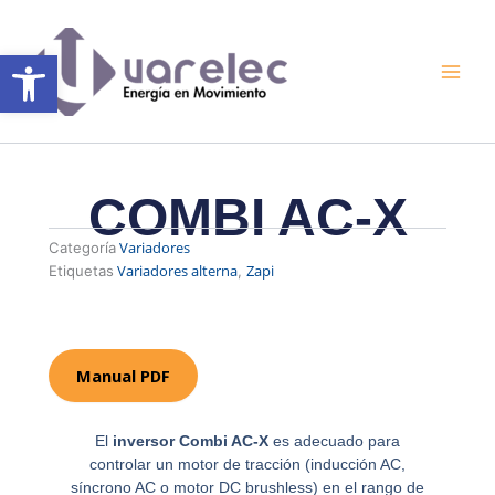
Ir
al
Abrir barra de herramientas
contenido
COMBI AC-X
Variadores
Categoría
Variadores alterna
Zapi
Etiquetas
,
Manual PDF
El
inversor Combi AC-X
es adecuado para
controlar un motor de tracción (inducción AC,
síncrono AC o motor DC brushless) en el rango de