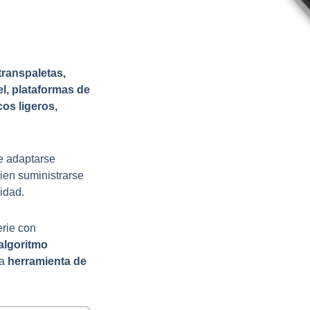
transpaletas,
el, plataformas de
cos ligeros,
e adaptarse
bien suministrarse
lidad.
rie con
algoritmo
la
herramienta de