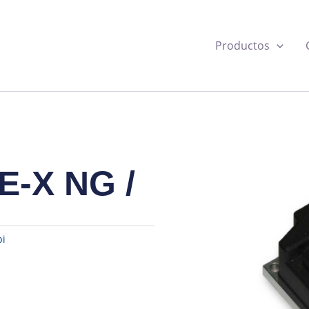
Productos
E-X NG /
pi