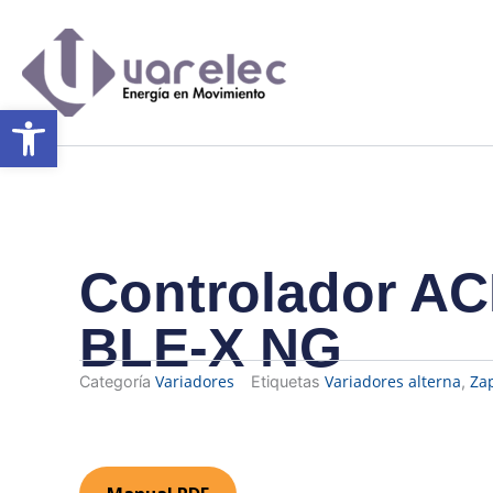
Ir
al
contenido
Abrir barra de herramientas
Controlador AC
BLE-X NG
Variadores
Variadores alterna
Za
Categoría
Etiquetas
,