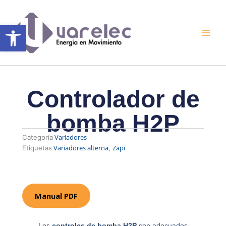
Ir
al
Abrir barra de herramientas
contenido
Controlador de
bomba H2P
Variadores
Categoría
Variadores alterna
Zapi
Etiquetas
,
Manual PDF
Los
controles de bomba H2P
son adecuados