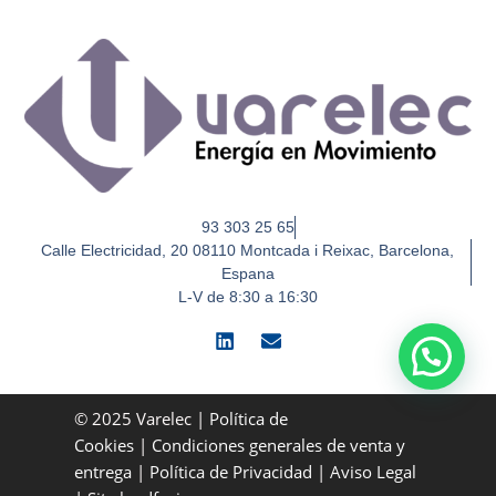
93 303 25 65
Calle Electricidad, 20 08110 Montcada i Reixac, Barcelona,
Espana
L-V de 8:30 a 16:30
L
E
i
n
n
v
k
e
e
l
© 2025 Varelec |
Política de
d
o
Cookies
|
Condiciones generales de venta y
i
p
entrega
|
Política de Privacidad
|
Aviso Legal
n
e