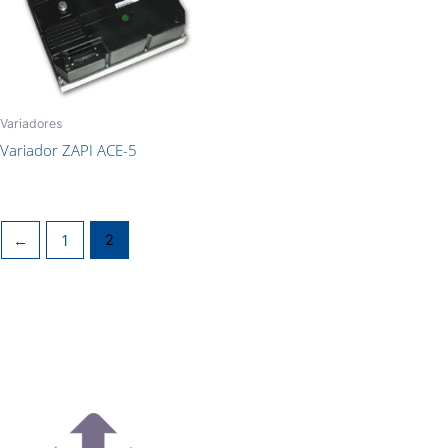
Variadores
Variador ZAPI ACE-5
←
1
2