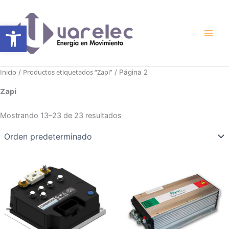
Ir
al
Abrir barra de herramientas
contenido
Inicio
Productos etiquetados “Zapi”
/
/ Página 2
Zapi
Mostrando 13–23 de 23 resultados